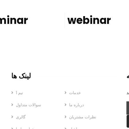
minar
webinar
لینک ها
د
خدمات
تیم 1
درباره ما
سوالات متداول
نظرات مشتریان
گالری